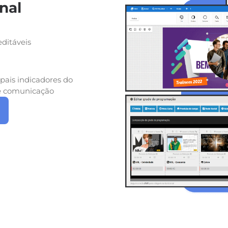
nal
a
ditáveis
o
pais indicadores do
de comunicação