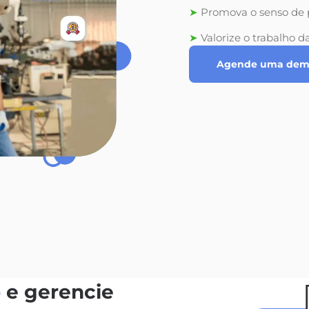
➤
Promova o senso de 
➤
Valorize o trabalho d
Agende uma demo
o
e gerencie