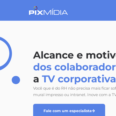
Alcance e moti
dos colaborado
a
TV corporativa
Você que é do RH não precisa mais ficar s
mural impresso ou intranet. Inove com a TV
Fale com um especialista