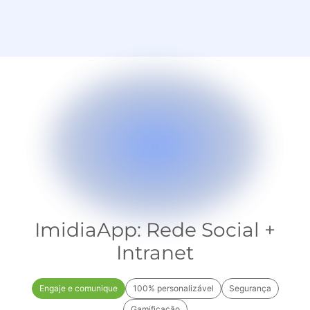
ImidiaApp: Rede Social +
Intranet
Engaje e comunique
100% personalizável
ㅤSegurançaㅤ
Gamificação