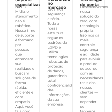
no
especializado
de ponta
Na Pix
Desenvolvemos
mercado
Levamos
Mídia, o
nossa
segurança
atendimento
solução do
a sério.
não é
zero, com
Toda a
robótico.
tecnologia
nossa
Nosso time
própria.
estrutura
de suporte
Isso nos dá
segue os
é formado
mais
padrões da
por
controle,
LGPD e
pessoas
segurança
utiliza
que
e agilidade
tecnologias
entendem
para evoluir
robustas de
sua
o produto
proteção
realidade e
de acordo
de dados,
buscam
com as
garantindo
soluções de
necessidades
total
forma
reais dos
confidencialidade
rápida,
nossos
das
eficiente e
clientes —
informações
com
sem
da sua
empatia.
depender
empresa.
Aqui, você
de
fala com
terceiros.