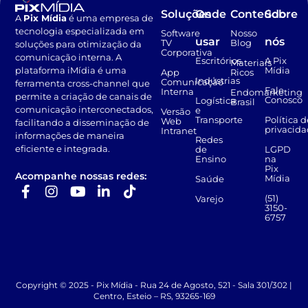
Soluções
Onde
Conteúdo
Sobre
A
Pix Mídia
é uma empresa de
tecnologia especializada em
Software
Nosso
usar
nós
TV
Blog
soluções para otimização da
Corporativa
comunicação interna. A
Escritórios
A Pix
Materiais
Mídia
plataforma iMídia é uma
App
Ricos
Indústrias
Comunicação
ferramenta cross-channel que
Fale
Interna
Endomarketing
permite a criação de canais de
Conosco
Logística
Brasil
comunicação interconectados,
e
Versão
Transporte
Política d
Web
facilitando a disseminação de
privacid
Intranet
informações de maneira
Redes
eficiente e integrada.
de
LGPD
Ensino
na
Pix
Acompanhe nossas redes:
Mídia
Saúde
(51)
Varejo
3150-
6757
Copyright © 2025 - Pix Mídia - Rua 24 de Agosto, 521 - Sala 301/302 |
Centro, Esteio – RS, 93265-169