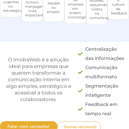
a
dúvidas,
urgentes
tornam
equipe
empresa
cultura
reduzindo
ou
mensagens
ou
em
de
ruídos
estratégicas.
mais
projeto.
ordem
feedback.
na
impactantes.
cronológica.
comunicação.
Centralização
das informações
O ImidiaWeb é a solução
ideal para empresas que
Comunicação
querem transformar a
multiformato
comunicação interna em
algo simples, estratégico e
Segmentação
acessível a todos os
inteligente
colaboradores.
Feedback em
tempo real
Falar com consultor
Outros recursos