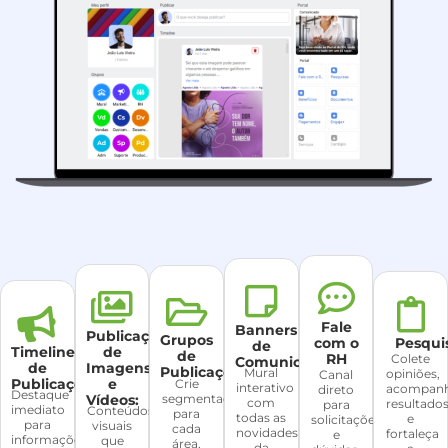
Fale
Banners
Publicações
Grupos
com o
Pesqui
de
Timeline
de
de
RH
Colete
Comunicados
de
Imagens
Publicações
Mural
opiniões,
Canal
Publicações
e
Crie
interativo
acompan
direto
Destaque
segmentações
Vídeos:
com
resultado
para
imediato
Conteúdos
para
todas as
e
solicitações
para
visuais
cada
novidades
fortaleça
e
informações
que
área,
da