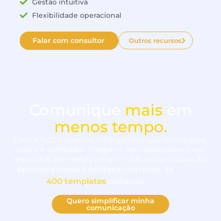
Gestão intuitiva
Flexibilidade operacional
Falar com consultor
Outros recursos
Comunique
mais
em
menos tempo.
Com a TV Corporativa, você garante que mensagens,
avisos e conteúdos cheguem aos colaboradores em
segundos, sem esforço e sem ruído na comunicação.
Aproveite nossa biblioteca com mais de
400 templates
editáveis​
Quero simplificar minha
comunicação