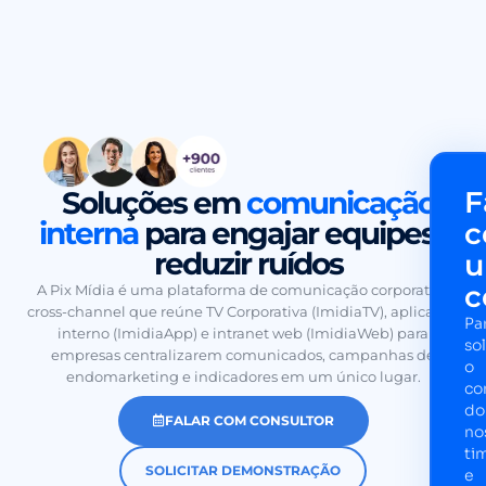
Calculadora
de ROI
Soluções em
comunicação
F
interna
para engajar equipes e
reduzir ruídos
c
A Pix Mídia é uma plataforma de comunicação corporativa
cross-channel que reúne TV Corporativa (ImidiaTV), aplicativo
Pa
interno (ImidiaApp) e intranet web (ImidiaWeb) para
sol
empresas centralizarem comunicados, campanhas de
o
endomarketing e indicadores em um único lugar.
co
do
FALAR COM CONSULTOR
no
ti
SOLICITAR DEMONSTRAÇÃO
e