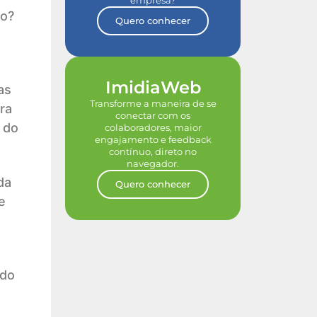
empresa?
do?
Quero conhecer
ImidiaWeb
as
Transforme a maneira de se
ra
conectar com os
 do
colaboradores, maior
engajamento e feedback
contínuo, direto no
navegador.
da
Quero conhecer
e
údo