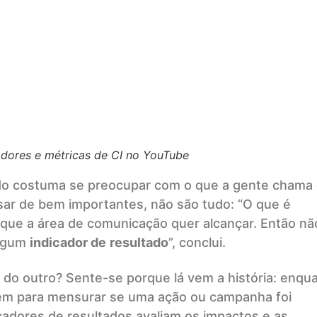
adores e métricas de CI no YouTube
o costuma se preocupar com o que a gente chama
sar de bem importantes, não são tudo: “O que é
 que a área de comunicação quer alcançar. Então nã
algum
indicador de
resultado
”, conclui.
do outro? Sente-se porque lá vem a história: enqu
em para mensurar se uma ação ou campanha foi
icadores de resultados avaliam os impactos e as