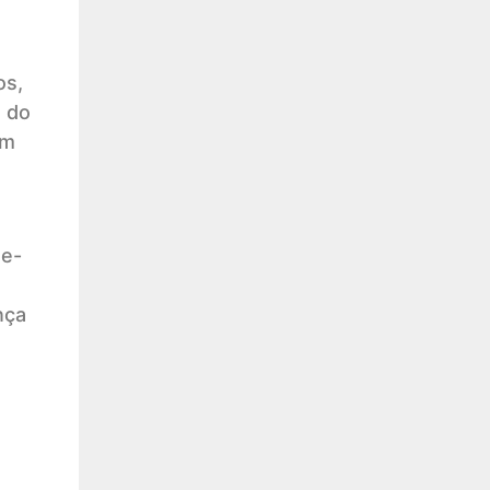
os,
o do
am
 e-
nça