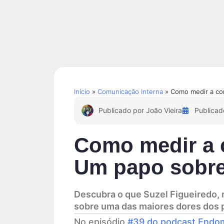
Soluções
Conteúdos
Início
»
Comunicação Interna
»
Como medir a com
Publicado por
João Vieira
Publica
Como medir a 
Um papo sobre 
Descubra o que Suzel Figueiredo, 
sobre uma das maiores dores dos p
No episódio
#39 do podcast Endom