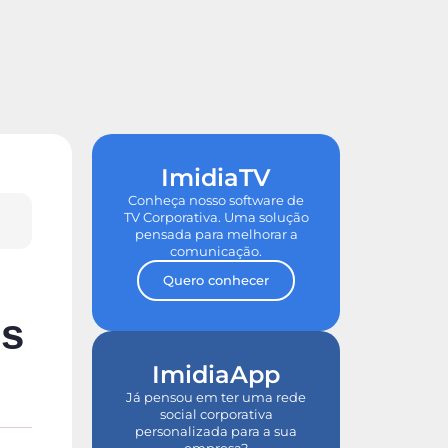
de ROI
Tour nas Plataformas
ImidiaTV
Conheça nosso software de
TV Corporativa. Uma solução
pensada para melhorar a
comunicação.
Quero conhecer
es
ImidiaApp
Já pensou em ter uma rede
social corporativa
personalizada para a sua