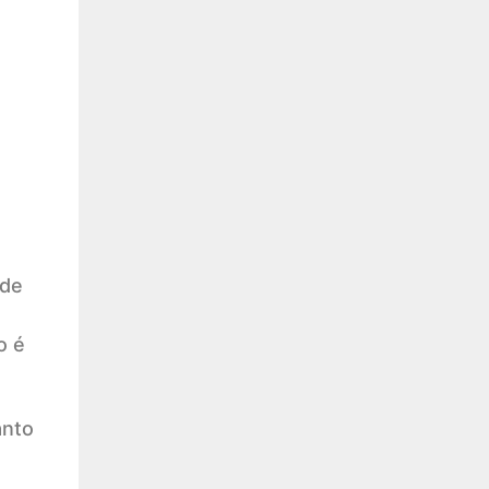
 de
o é
anto