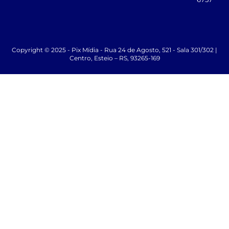
Copyright © 2025 - Pix Mídia - Rua 24 de Agosto, 521 - Sala 301/302 |
Centro, Esteio – RS, 93265-169