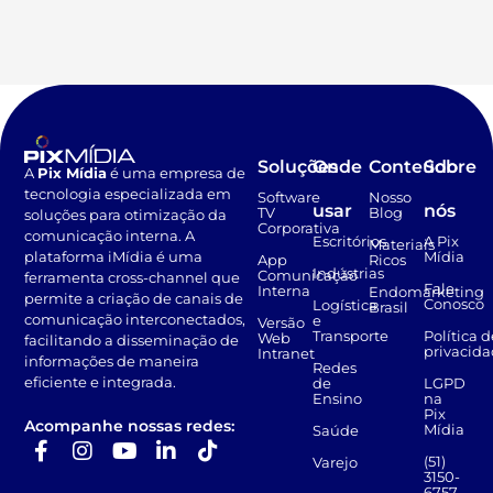
Soluções
Onde
Conteúdo
Sobre
A
Pix Mídia
é uma empresa de
tecnologia especializada em
Software
Nosso
usar
nós
TV
Blog
soluções para otimização da
Corporativa
comunicação interna. A
Escritórios
A Pix
Materiais
Mídia
plataforma iMídia é uma
App
Ricos
Indústrias
Comunicação
ferramenta cross-channel que
Fale
Interna
Endomarketing
permite a criação de canais de
Conosco
Logística
Brasil
comunicação interconectados,
e
Versão
Transporte
Política d
Web
facilitando a disseminação de
privacid
Intranet
informações de maneira
Redes
eficiente e integrada.
de
LGPD
Ensino
na
Pix
Acompanhe nossas redes:
Mídia
Saúde
(51)
Varejo
3150-
6757