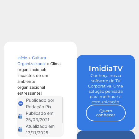
Calculadora
de ROI
Início
»
Cultura
Organizacional
»
Clima
ImidiaTV
organizacional:
impactos de um
Conheça nosso
software de TV
ambiente
Corporativa. Uma
organizacional
solução pensada
estressante!
para melhorar a
Publicado por
comunicação.
Redação Pix
Quero
Publicado em
conhecer
25/03/2021
Atualizado em
17/11/2025