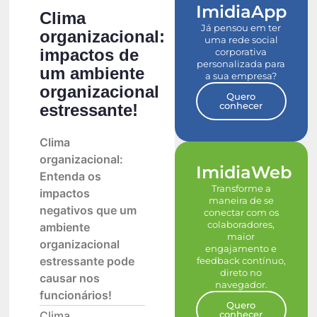
ImidiaApp
Clima
Já pensou em ter
organizacional:
uma rede social
impactos de
corporativa
personalizada para
um ambiente
a sua empresa?
organizacional
Quero
conhecer
estressante!
Clima
organizacional:
ImidiaWeb
Entenda os
Transforme a
impactos
maneira de se
negativos que um
conectar com os
colaboradores,
ambiente
maior
organizacional
engajamento e
estressante pode
feedback contínuo,
direto no
causar nos
navegador.
funcionários!
Quero
conhecer
Clima