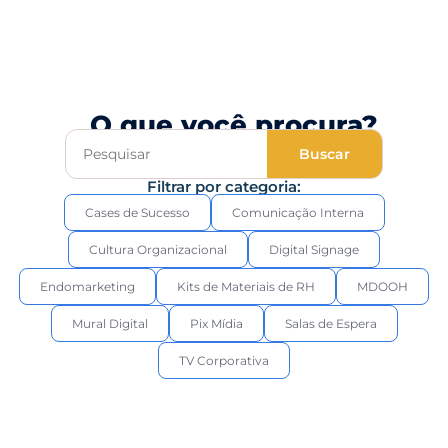
Calculadora
de ROI
O que você procura?
Buscar
Filtrar por categoria:
Cases de Sucesso
Comunicação Interna
Cultura Organizacional
Digital Signage
Endomarketing
Kits de Materiais de RH
MDOOH
Mural Digital
Pix Mídia
Salas de Espera
TV Corporativa