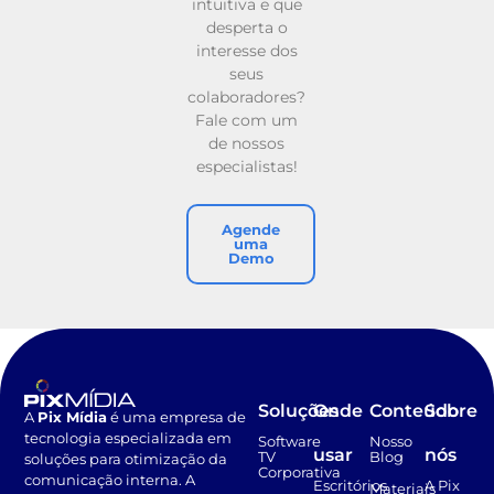
intuitiva e que
desperta o
interesse dos
seus
colaboradores?
Fale com um
de nossos
especialistas!
Agende
uma
Demo
Soluções
Onde
Conteúdo
Sobre
A
Pix Mídia
é uma empresa de
tecnologia especializada em
Software
Nosso
usar
nós
TV
Blog
soluções para otimização da
Corporativa
comunicação interna. A
Escritórios
A Pix
Materiais