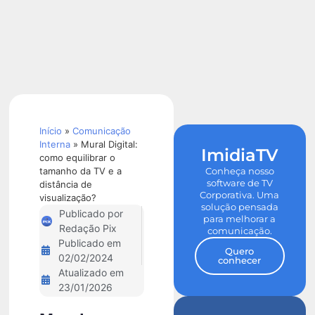
Calculadora
de ROI
Início
»
Comunicação
Interna
»
Mural Digital:
ImidiaTV
como equilibrar o
tamanho da TV e a
Conheça nosso
software de TV
distância de
Corporativa. Uma
visualização?
solução pensada
Publicado por
para melhorar a
Redação Pix
comunicação.
Publicado em
Quero
02/02/2024
conhecer
Atualizado em
23/01/2026