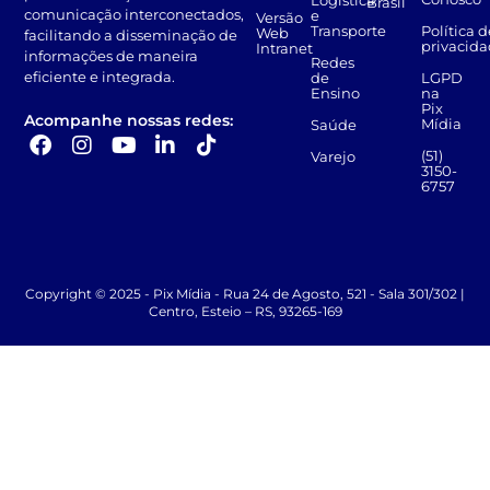
Logística
Brasil
comunicação interconectados,
e
Versão
Transporte
Política d
Web
facilitando a disseminação de
privacid
Intranet
informações de maneira
Redes
eficiente e integrada.
de
LGPD
Ensino
na
Pix
Acompanhe nossas redes:
Mídia
Saúde
(51)
Varejo
3150-
6757
Copyright © 2025 - Pix Mídia - Rua 24 de Agosto, 521 - Sala 301/302 |
Centro, Esteio – RS, 93265-169