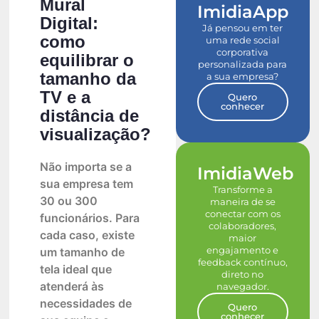
Mural
ImidiaApp
Digital:
Já pensou em ter
como
uma rede social
corporativa
equilibrar o
personalizada para
tamanho da
a sua empresa?
TV e a
Quero
conhecer
distância de
visualização?
Não importa se a
ImidiaWeb
sua empresa tem
Transforme a
30 ou 300
maneira de se
conectar com os
funcionários. Para
colaboradores,
cada caso, existe
maior
engajamento e
um tamanho de
feedback contínuo,
tela ideal que
direto no
atenderá às
navegador.
necessidades de
Quero
conhecer