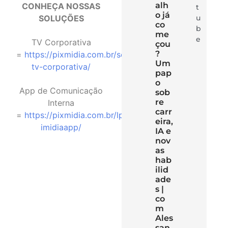
alh
CONHEÇA NOSSAS
t
o já
SOLUÇÕES
u
co
b
me
e
TV Corporativa
çou
?
=
⁠https://pixmidia.com.br/solucao-
Um
tv-corporativa/⁠
pap
o
App de Comunicação
sob
re
Interna
carr
=
⁠https://pixmidia.com.br/lp-
eira,
imidiaapp/⁠
IA e
nov
as
hab
ilid
ade
s |
co
m
Ales
san