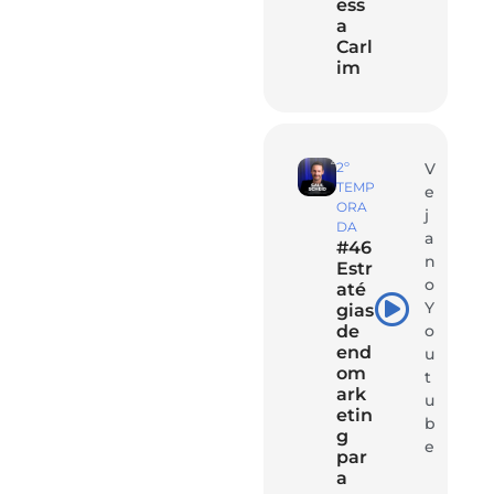
ess
a
Carl
im
2º
V
TEMP
e
ORA
j
DA
a
#46
n
Estr
o
até
Y
gias
de
o
end
u
om
t
ark
u
etin
b
g
e
par
a