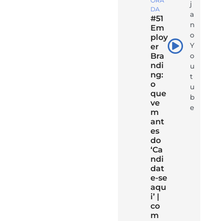
ORA
j
DA
a
#51
n
Em
o
ploy
Y
er
Bra
o
ndi
u
ng:
t
o
u
que
b
ve
e
m
ant
es
do
‘Ca
ndi
dat
e-se
aqu
i’ |
co
m