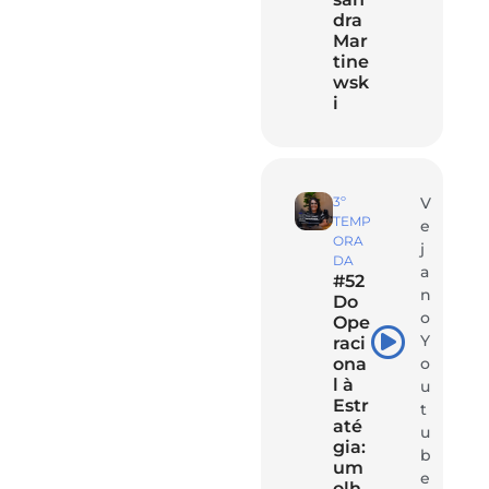
dra
Mar
tine
wsk
i
3º
V
TEMP
e
ORA
j
DA
a
#52
n
Do
o
Ope
Y
raci
ona
o
l à
u
Estr
t
até
u
gia:
b
um
e
olh