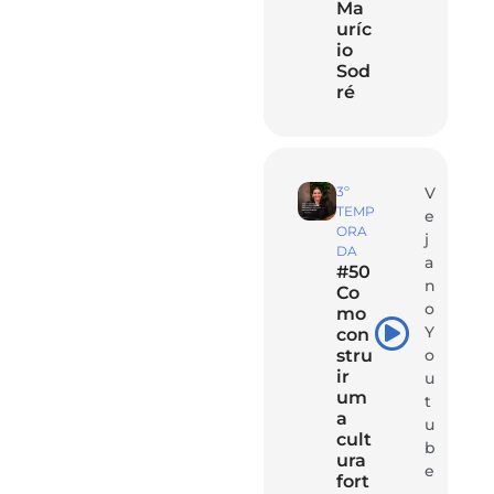
Ma
uríc
io
Sod
ré
3º
V
TEMP
e
ORA
j
DA
a
#50
n
Co
o
mo
Y
con
stru
o
ir
u
um
t
a
u
cult
b
ura
e
fort