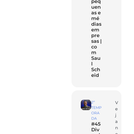
peq
uen
as e
mé
dias
em
pre
sas |
co
m
Sau
l
Sch
eid
2º
V
TEMP
e
ORA
j
DA
a
#45
n
Div