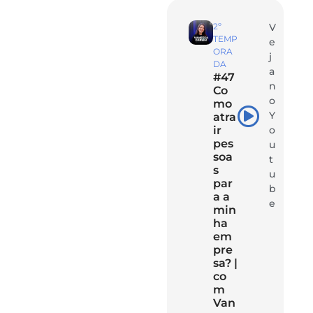
2º
V
TEMP
e
ORA
j
DA
a
#47
n
Co
o
mo
Y
atra
ir
o
pes
u
soa
t
s
u
par
b
a a
e
min
ha
em
pre
sa? |
co
m
Van