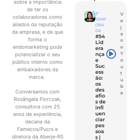
sobre a importância
de ter os
3º
V
colaboradores como
TEMP
e
aliados da reputação
ORA
j
DA
da empresa, e de que
a
#54
forma o
n
Lid
endomarketing pode
o
era
Y
potencializar o seu
nça
e
o
público interno como
Suc
u
embaixadores da
ess
t
marca.
ão:
u
os
b
des
Conversamos com
e
afio
Rosângela Florczak,
s de
consultora com 25
infl
uen
anos de experiência,
ciar
decana da
pes
Famecos/Pucrs e
soa
diretora da Aberje-RS
s |