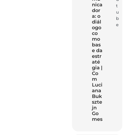
nica
t
dor
u
a: o
b
diál
e
ogo
co
mo
bas
e da
estr
até
gia |
Co
m
Luci
ana
Buk
szte
jn
Go
mes