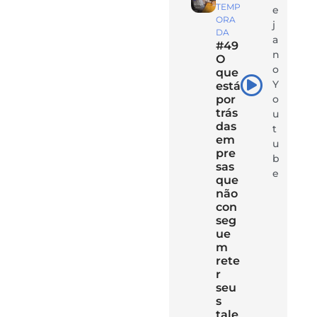
TEMP
e
ORA
j
DA
a
#49
n
O
o
que
Y
está
por
o
trás
u
das
t
em
u
pre
b
sas
e
que
não
con
seg
ue
m
rete
r
seu
s
tale