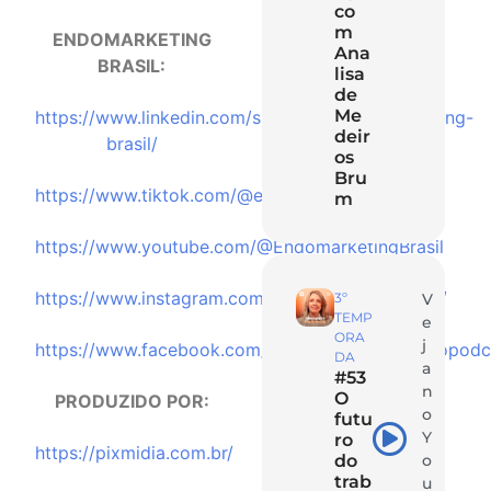
co
m
ENDOMARKETING
Ana
BRASIL:
lisa
de
Me
⁠https://www.linkedin.com/showcase/endomarketing-
deir
brasil/⁠
os
Bru
⁠https://www.tiktok.com/@endomarketingbrasil⁠
m
⁠https://www.youtube.com/@EndomarketingBrasil⁠
⁠https://www.instagram.com/endomarketingbrasil/⁠
3º
V
TEMP
e
ORA
j
⁠https://www.facebook.com/endomarketingbrasilopodca
DA
a
#53
n
O
PRODUZIDO POR:
o
futu
Y
ro
⁠https://pixmidia.com.br/⁠
do
o
trab
u