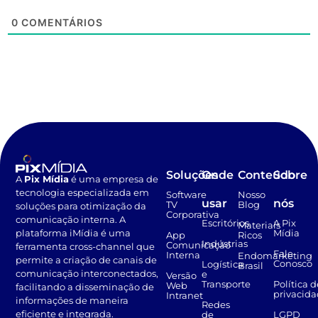
0
COMENTÁRIOS
Soluções
Onde
Conteúdo
Sobre
A
Pix Mídia
é uma empresa de
tecnologia especializada em
Software
Nosso
usar
nós
TV
Blog
soluções para otimização da
Corporativa
comunicação interna. A
Escritórios
A Pix
Materiais
Mídia
plataforma iMídia é uma
App
Ricos
Indústrias
Comunicação
ferramenta cross-channel que
Fale
Interna
Endomarketing
permite a criação de canais de
Conosco
Logística
Brasil
comunicação interconectados,
e
Versão
Transporte
Política d
Web
facilitando a disseminação de
privacid
Intranet
informações de maneira
Redes
eficiente e integrada.
de
LGPD