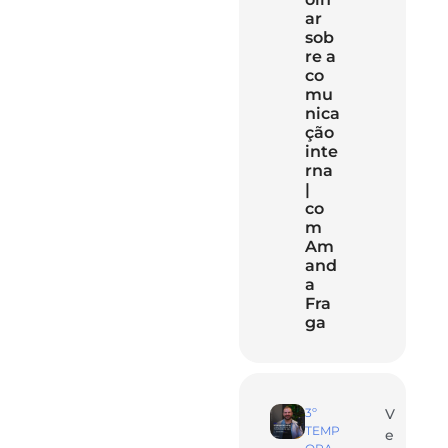
ar
sob
re a
co
mu
nica
ção
inte
rna
|
co
m
Am
and
a
Fra
ga
3º
V
TEMP
e