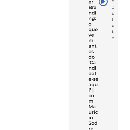
Y
er
Bra
o
ndi
u
ng:
t
o
u
que
b
ve
e
m
ant
es
do
‘Ca
ndi
dat
e-se
aqu
i’ |
co
m
Ma
uríc
io
Sod
ré