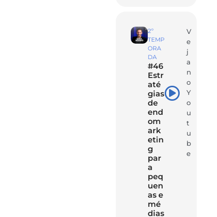
2º
V
TEMP
e
ORA
j
DA
a
#46
n
Estr
o
até
Y
gias
de
o
end
u
om
t
ark
u
etin
b
g
e
par
a
peq
uen
as e
mé
dias