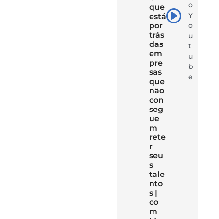
o
que
Y
está
por
o
trás
u
das
t
em
u
pre
b
sas
e
que
não
con
seg
ue
m
rete
r
seu
s
tale
nto
s |
co
m