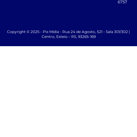
6757
Copyright © 2025 - Pix Mídia - Rua 24 de Agosto, 521 - Sala 301/302 |
Centro, Esteio – RS, 93265-169