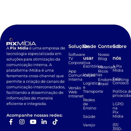
Soluções
Onde
Conteúdo
Sobre
A
Pix Mídia
é uma empresa de
tecnologia especializada em
Software
Nosso
usar
nós
TV
Blog
soluções para otimização da
Corporativa
comunicação interna. A
Escritórios
A Pix
Materiais
Mídia
plataforma iMídia é uma
App
Ricos
Indústrias
Comunicação
ferramenta cross-channel que
Fale
Interna
Endomarketing
permite a criação de canais de
Conosco
Logística
Brasil
comunicação interconectados,
e
Versão
Transporte
Política d
Web
facilitando a disseminação de
privacid
Intranet
informações de maneira
Redes
eficiente e integrada.
de
LGPD
Ensino
na
Pix
Acompanhe nossas redes:
Mídia
Saúde
(51)
Varejo
3150-