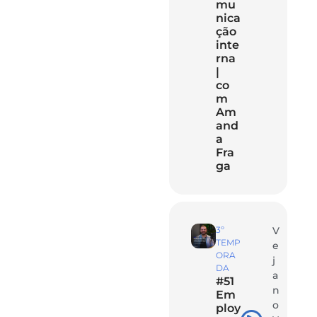
mu
nica
ção
inte
rna
|
co
m
Am
and
a
Fra
ga
3º
V
TEMP
e
ORA
j
DA
a
#51
n
Em
o
ploy