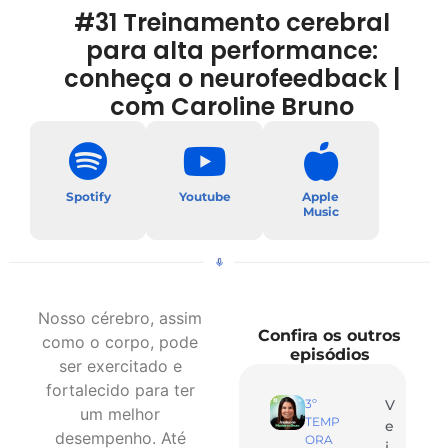
#31 Treinamento cerebral
para alta performance:
conheça o neurofeedback |
com Caroline Bruno
Spotify
Youtube
Apple
Music
Nosso cérebro, assim
Confira os outros
como o corpo, pode
episódios
ser exercitado e
fortalecido para ter
3º
V
um melhor
TEMP
e
desempenho. Até
ORA
j