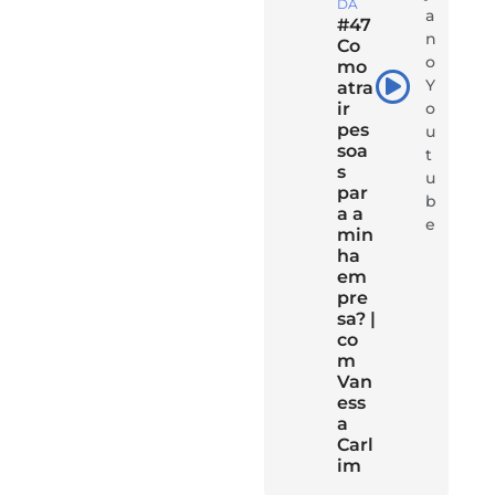
DA
a
#47
n
Co
o
mo
Y
atra
ir
o
pes
u
soa
t
s
u
par
b
a a
e
min
ha
em
pre
sa? |
co
m
Van
ess
a
Carl
im