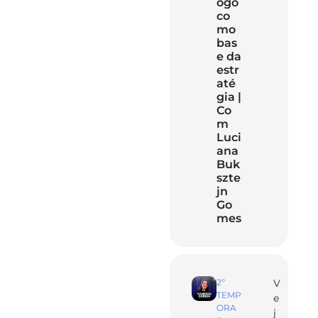
ogo
co
mo
bas
e da
estr
até
gia |
Co
m
Luci
ana
Buk
szte
jn
Go
mes
2º
V
TEMP
e
ORA
j