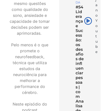
DA
mesmo questões
a
#54
como qualidade do
n
Lid
sono, ansiedade e
o
era
Y
capacidade de tomar
nça
e
o
decisões podem ser
Suc
u
aprimoradas.
ess
t
ão:
u
Pelo menos é o que
os
b
des
promete o
e
afio
neurofeedback,
s de
técnica que utiliza
infl
uen
estudos da
ciar
neurociência para
pes
melhorar a
soa
performance do
s |
co
cérebro.
m
Ana
Neste episódio do
lisa
podcast
de