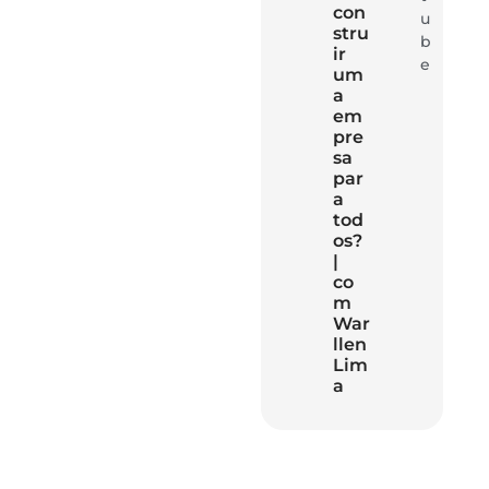
con
u
stru
b
ir
e
um
a
em
pre
sa
par
a
tod
os?
|
co
m
War
llen
Lim
a