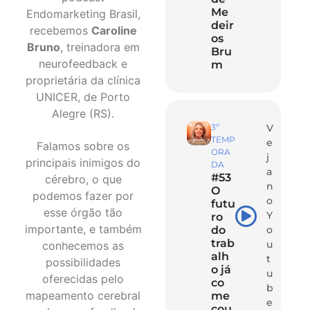
Me
Endomarketing Brasil,
deir
recebemos
Caroline
os
Bruno
, treinadora em
Bru
neurofeedback e
m
proprietária da clínica
UNICER, de Porto
Alegre (RS).
3º
V
TEMP
e
Falamos sobre os
ORA
j
principais inimigos do
DA
a
#53
cérebro, o que
n
O
podemos fazer por
o
futu
esse órgão tão
Y
ro
importante, e também
do
o
trab
u
conhecemos as
alh
t
possibilidades
o já
u
oferecidas pelo
co
b
mapeamento cerebral
me
e
çou