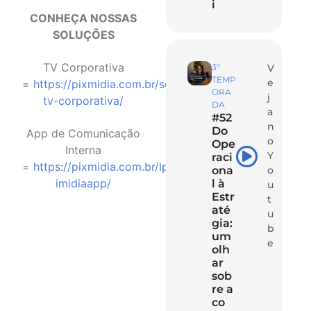
i
CONHEÇA NOSSAS
SOLUÇÕES
TV Corporativa
3º
V
TEMP
e
=
⁠https://pixmidia.com.br/solucao-
ORA
j
tv-corporativa/⁠
DA
a
#52
n
Do
App de Comunicação
o
Ope
Interna
Y
raci
=
⁠https://pixmidia.com.br/lp-
ona
o
imidiaapp/⁠
l à
u
Estr
t
até
u
gia:
b
um
e
olh
ar
sob
re a
co