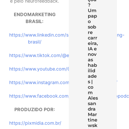
e pelo neurofeedback.
?
Um
ENDOMARKETING
pap
BRASIL:
o
sob
re
⁠https://www.linkedin.com/showcase/endomarketing-
carr
brasil/⁠
eira,
IA e
nov
⁠https://www.tiktok.com/@endomarketingbrasil⁠
as
hab
⁠https://www.youtube.com/@EndomarketingBrasil⁠
ilid
ade
s |
⁠https://www.instagram.com/endomarketingbrasil/⁠
co
m
⁠https://www.facebook.com/endomarketingbrasilopodca
Ales
san
dra
PRODUZIDO POR:
Mar
tine
⁠https://pixmidia.com.br/⁠
wsk