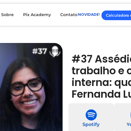
NOVIDADE!
Sobre
Pix Academy
Contato
Calculadora 
#37 Assédi
trabalho e
interna: qu
Fernanda L
Spotify
Y