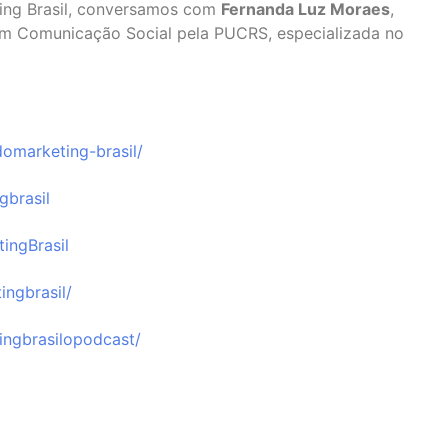
ing Brasil, conversamos com
Fernanda Luz Moraes
,
em Comunicação Social pela PUCRS, especializada no
omarketing-brasil/⁠
brasil⁠
ngBrasil⁠
ngbrasil/⁠
ngbrasilopodcast/⁠