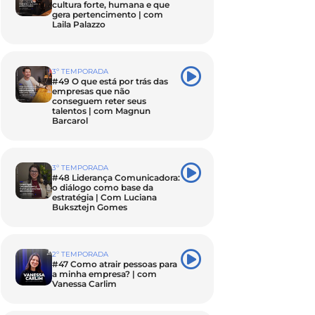
cultura forte, humana e que
gera pertencimento | com
Laila Palazzo
3º TEMPORADA
#49 O que está por trás das
empresas que não
conseguem reter seus
talentos | com Magnun
Barcarol
3º TEMPORADA
#48 Liderança Comunicadora:
o diálogo como base da
estratégia | Com Luciana
Buksztejn Gomes
2º TEMPORADA
#47 Como atrair pessoas para
a minha empresa? | com
Vanessa Carlim