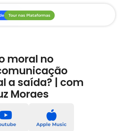
de ROI
Tour nas Plataformas
o moral no
 comunicação
al a saída? | com
uz Moraes
outube
Apple Music