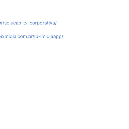
br/solucao-tv-corporativa/⁠
/pixmidia.com.br/lp-imidiaapp/⁠