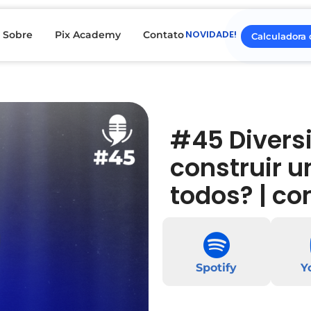
NOVIDADE!
Sobre
Pix Academy
Contato
Calculadora 
#45 Divers
construir 
todos? | c
Spotify
Y