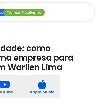
de ROI
Tour nas Plataformas
idade: como
uma empresa para
om Warllen Lima
outube
Apple Music