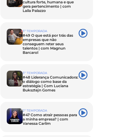
cultura forte, humana e que
gera pertencimento | com
Laila Palazzo
3º TEMPORADA
#49 O que está por trás das
empresas que não
conseguem reter seus
talentos | com Magnun
Barcarol
3º TEMPORADA
#48 Liderança Comunicadora:
o diálogo como base da
estratégia | Com Luciana
Buksztejn Gomes
2º TEMPORADA
#47 Como atrair pessoas para
a minha empresa? | com
Vanessa Carlim