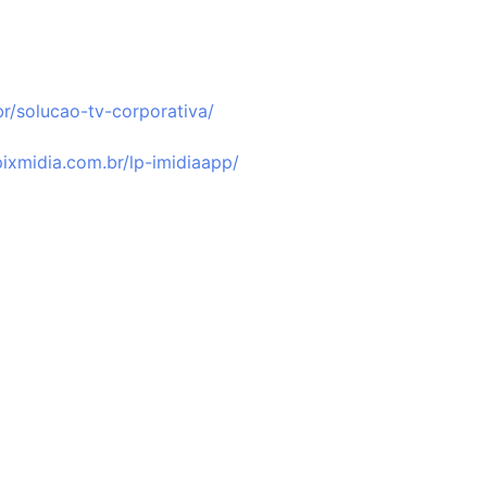
br/solucao-tv-corporativa/⁠
/pixmidia.com.br/lp-imidiaapp/⁠