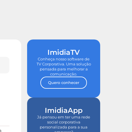
de ROI
Tour nas Plataformas
ImidiaTV
Conheça nosso software de
TV Corporativa. Uma solução
pensada para melhorar a
comunicação.
Quero conhecer
ImidiaApp
Já pensou em ter uma rede
social corporativa
personalizada para a sua
a