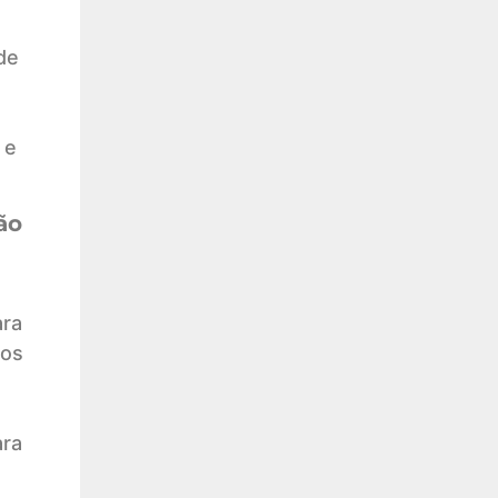
de
 e
ão
ara
cos
ara