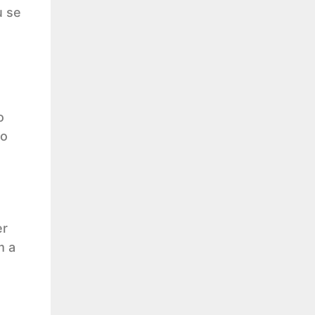
u se
o
 o
er
m a