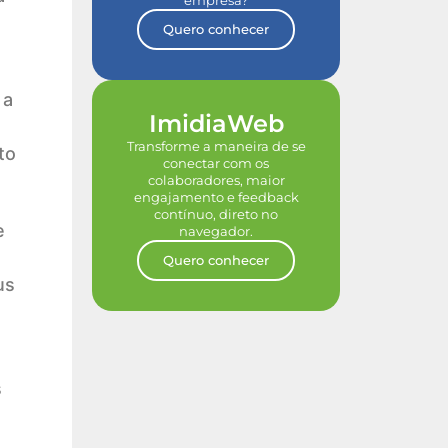
empresa?
Quero conhecer
 a
ImidiaWeb
Transforme a maneira de se
to
conectar com os
colaboradores, maior
engajamento e feedback
contínuo, direto no
e
navegador.
Quero conhecer
us
s