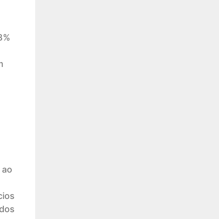
33%
m
;
 ao
cios
ados