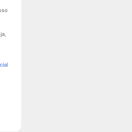
sso
ja,
ial