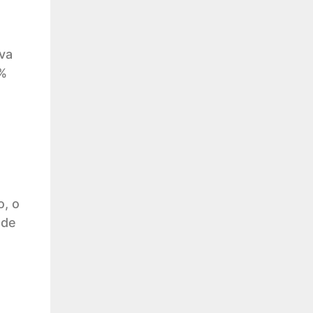
va
1%
o, o
 de