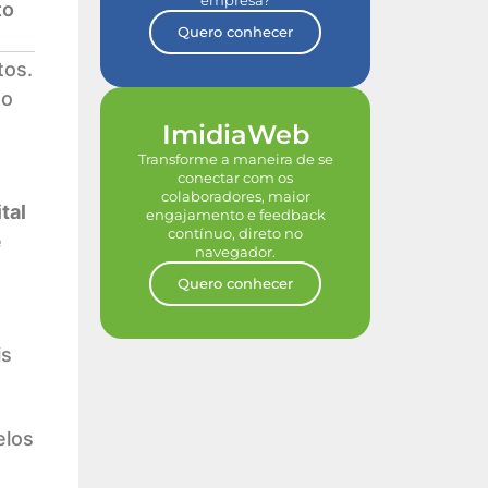
empresa?
to
Quero conhecer
tos.
to
ImidiaWeb
Transforme a maneira de se
conectar com os
colaboradores, maior
tal
engajamento e feedback
contínuo, direto no
e
navegador.
Quero conhecer
is
elos