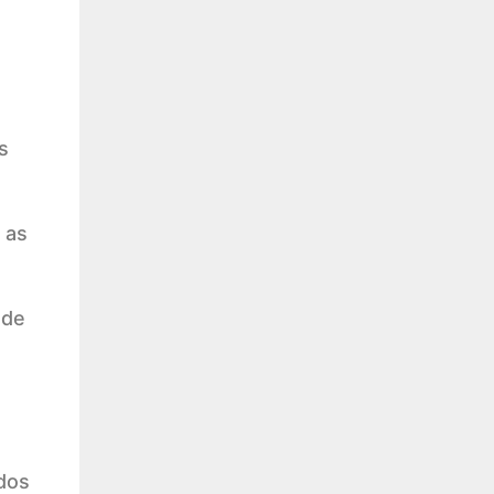
s
 as
 de
dos