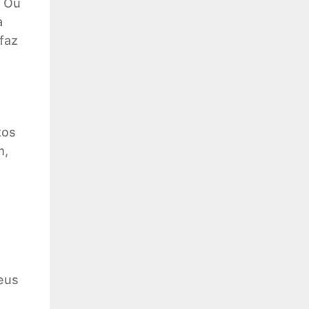
. Ou
a
faz
tos
m,
á
eus