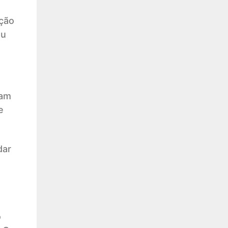
ação
ou
ram
e
dar
o