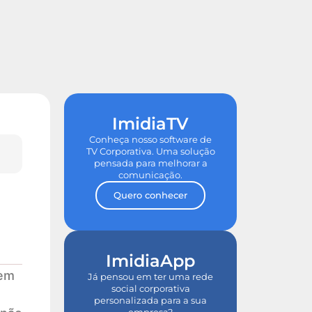
de ROI
Tour nas Plataformas
ImidiaTV
Conheça nosso software de
TV Corporativa. Uma solução
pensada para melhorar a
comunicação.
Quero conhecer
ImidiaApp
 em
Já pensou em ter uma rede
social corporativa
personalizada para a sua