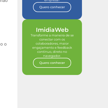
 não
empresa?
Quero conhecer
ImidiaWeb
Transforme a maneira de se
conectar com os
do o
colaboradores, maior
engajamento e feedback
contínuo, direto no
navegador.
Quero conhecer