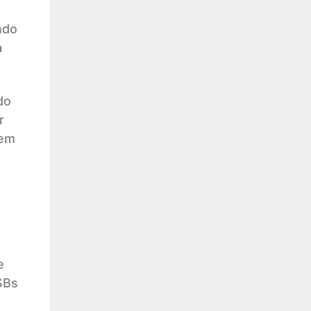
ndo
a
do
r
gem
e
SBs