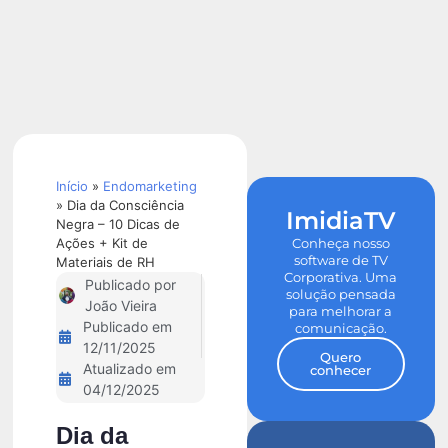
Calculadora
de ROI
Início
»
Endomarketing
»
Dia da Consciência
ImidiaTV
Negra – 10 Dicas de
Ações + Kit de
Conheça nosso
software de TV
Materiais de RH
Corporativa. Uma
Publicado por
solução pensada
João Vieira
para melhorar a
Publicado em
comunicação.
12/11/2025
Quero
Atualizado em
conhecer
04/12/2025
Dia da