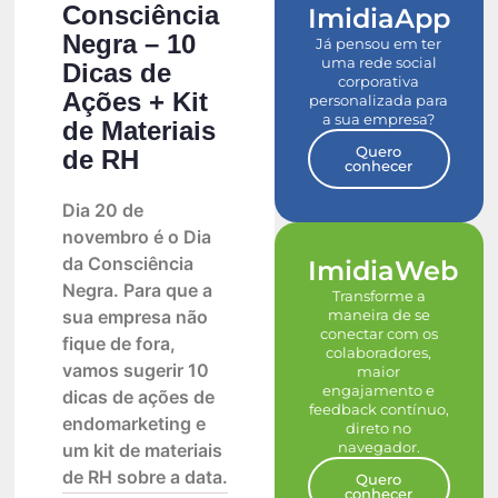
Consciência
ImidiaApp
Negra – 10
Já pensou em ter
uma rede social
Dicas de
corporativa
Ações + Kit
personalizada para
a sua empresa?
de Materiais
Quero
de RH
conhecer
Dia 20 de
novembro é o Dia
da Consciência
ImidiaWeb
Negra. Para que a
Transforme a
maneira de se
sua empresa não
conectar com os
fique de fora,
colaboradores,
vamos sugerir 10
maior
engajamento e
dicas de ações de
feedback contínuo,
endomarketing e
direto no
navegador.
um kit de materiais
de RH sobre a data.
Quero
conhecer