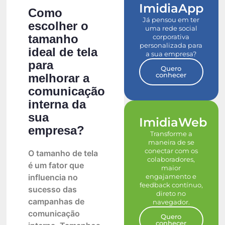
ImidiaApp
Como
Já pensou em ter
escolher o
uma rede social
tamanho
corporativa
personalizada para
ideal de tela
a sua empresa?
para
Quero
conhecer
melhorar a
comunicação
interna da
sua
ImidiaWeb
empresa?
Transforme a
maneira de se
conectar com os
O tamanho de tela
colaboradores,
é um fator que
maior
engajamento e
influencia no
feedback contínuo,
sucesso das
direto no
campanhas de
navegador.
comunicação
Quero
conhecer