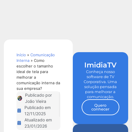
Calculadora
de ROI
Início
»
Comunicação
Interna
»
Como
ImidiaTV
escolher o tamanho
ideal de tela para
Conheça nosso
software de TV
melhorar a
Corporativa. Uma
comunicação interna da
solução pensada
sua empresa?
para melhorar a
Publicado por
comunicação.
João Vieira
Quero
Publicado em
conhecer
12/11/2025
Atualizado em
23/01/2026