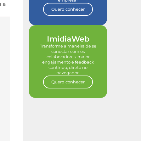
empresa?
a a
Quero conhecer
ImidiaWeb
Transforme a maneira de se
conectar com os
colaboradores, maior
engajamento e feedback
contínuo, direto no
navegador.
Quero conhecer