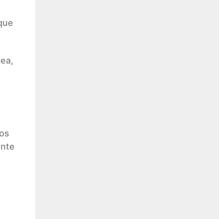
que
ea,
os
ente