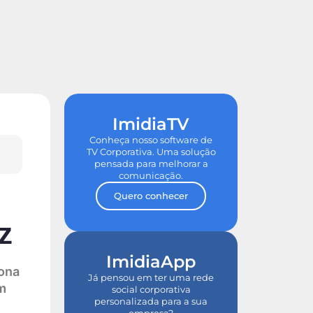
de ROI
Tour nas Plataformas
ImidiaTV
Conheça nosso software de
TV Corporativa. Uma solução
pensada para melhorar a
comunicação.
Quero conhecer
z
ImidiaApp
iona
Já pensou em ter uma rede
m
social corporativa
personalizada para a sua