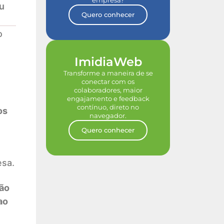
empresa?
u
Quero conhecer
o
ImidiaWeb
Transforme a maneira de se
conectar com os
colaboradores, maior
engajamento e feedback
contínuo, direto no
os
navegador.
Quero conhecer
esa.
ão
ao