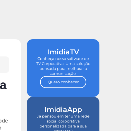
de ROI
Tour nas Plataformas
ImidiaTV
Conheça nosso software de
TV Corporativa. Uma solução
pensada para melhorar a
comunicação.
 a
Quero conhecer
ImidiaApp
Já pensou em ter uma rede
pode
social corporativa
personalizada para a sua
m