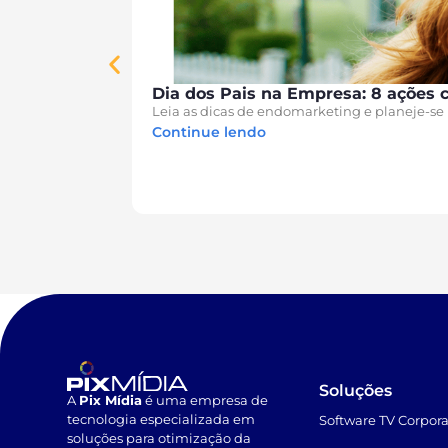
Dia dos Pais na Empresa: 8 ações 
Leia as dicas de endomarketing e planeje-se 
Continue lendo
Soluções
A
Pix Mídia
é uma empresa de
tecnologia especializada em
Software TV Corpora
soluções para otimização da