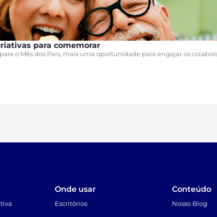
criativas para comemorar
para o Mês dos Pais, mais uma oportunidade para engajar os colabora
Onde usar
Conteúdo
tiva
Escritórios
Nosso Blog