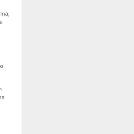
rma,
a
do
m
ma