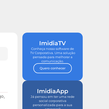
de ROI
Tour nas Plataformas
ImidiaTV
Conheça nosso software de
TV Corporativa. Uma solução
pensada para melhorar a
comunicação.
Quero conhecer
ImidiaApp
go,
Já pensou em ter uma rede
social corporativa
personalizada para a sua