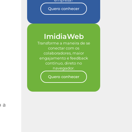
empresa?
Quero conhecer
ImidiaWeb
:
Transforme a maneira de se
conectar com os
colaboradores, maior
engajamento e feedback
contínuo, direto no
navegador.
Quero conhecer
o a