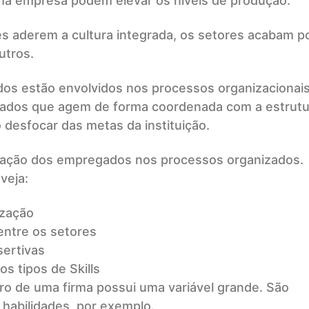
uma empresa podem elevar os níveis de produção.
s aderem a cultura integrada, os setores acabam p
utros.
s estão envolvidos nos processos organizacionai
gados que agem de forma coordenada com a estrutu
 desfocar das metas da instituição.
ração dos empregados nos processos organizados.
veja:
ização
ntre os setores
ertivas
os tipos de Skills
o de uma firma possui uma variável grande. São
 habilidades, por exemplo.