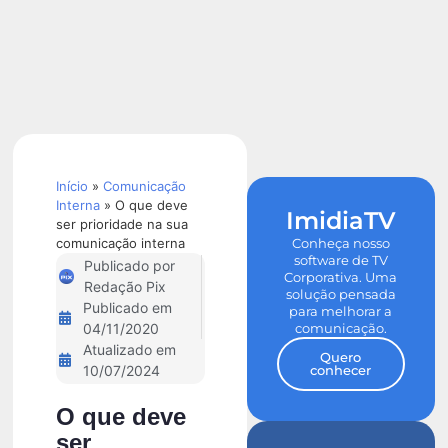
Calculadora
de ROI
Início
»
Comunicação
Interna
»
O que deve
ImidiaTV
ser prioridade na sua
comunicação interna
Conheça nosso
software de TV
Publicado por
Corporativa. Uma
Redação Pix
solução pensada
Publicado em
para melhorar a
comunicação.
04/11/2020
Atualizado em
Quero
conhecer
10/07/2024
O que deve
ser