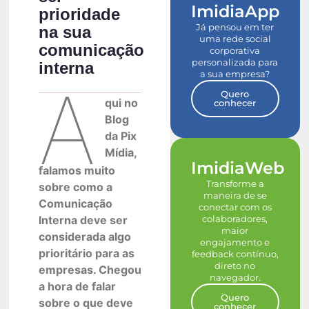
ImidiaApp
prioridade
Já pensou em ter
na sua
uma rede social
comunicação
corporativa
personalizada para
interna
a sua empresa?
A
Quero
qui no
conhecer
Blog
da Pix
Mídia,
ImidiaWeb
falamos muito
Transforme a
sobre como a
maneira de se
Comunicação
conectar com os
colaboradores,
Interna deve ser
maior
considerada algo
engajamento e
prioritário para as
feedback contínuo,
direto no
empresas. Chegou
navegador.
a hora de falar
Quero
sobre o que deve
conhecer