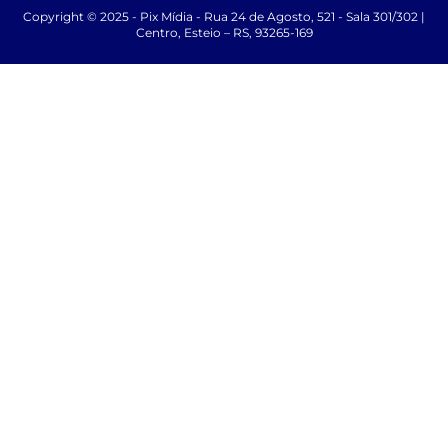
Copyright © 2025 - Pix Mídia - Rua 24 de Agosto, 521 - Sala 301/302 |
Centro, Esteio – RS, 93265-169