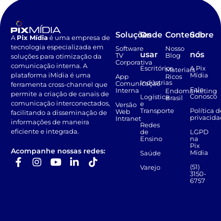
Soluções
Onde
Conteúdo
Sobre
A
Pix Mídia
é uma empresa de
tecnologia especializada em
Software
Nosso
usar
nós
TV
Blog
soluções para otimização da
Corporativa
comunicação interna. A
Escritórios
A Pix
Materiais
Mídia
plataforma iMídia é uma
App
Ricos
Indústrias
Comunicação
ferramenta cross-channel que
Fale
Interna
Endomarketing
permite a criação de canais de
Conosco
Logística
Brasil
comunicação interconectados,
e
Versão
Transporte
Política d
Web
facilitando a disseminação de
privacid
Intranet
informações de maneira
Redes
eficiente e integrada.
de
LGPD
Ensino
na
Pix
Acompanhe nossas redes:
Mídia
Saúde
(51)
Varejo
3150-
6757