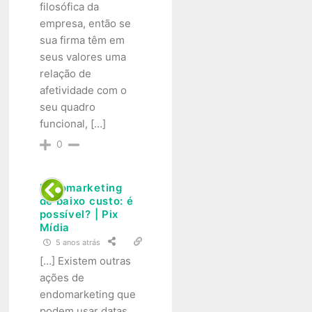
filosófica da
empresa, então se
sua firma têm em
seus valores uma
relação de
afetividade com o
seu quadro
funcional, […]
0
Endomarketing
de baixo custo: é
possível? | Pix
Mídia
5 anos atrás
[…] Existem outras
ações de
endomarketing que
podem usar datas