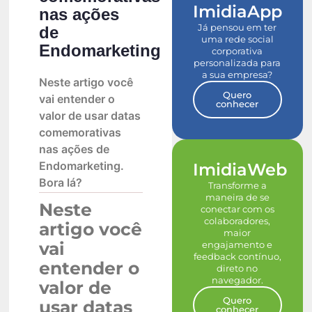
ImidiaApp
nas ações
Já pensou em ter
de
uma rede social
Endomarketing
corporativa
personalizada para
a sua empresa?
Neste artigo você
Quero
vai entender o
conhecer
valor de usar datas
comemorativas
nas ações de
Endomarketing.
ImidiaWeb
Bora lá?
Transforme a
maneira de se
Neste
conectar com os
colaboradores,
artigo você
maior
vai
engajamento e
feedback contínuo,
entender o
direto no
navegador.
valor de
Quero
usar datas
conhecer