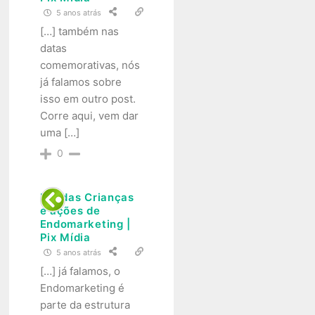
5 anos atrás
[…] também nas
datas
comemorativas, nós
já falamos sobre
isso em outro post.
Corre aqui, vem dar
uma […]
0
Dia das Crianças
e ações de
Endomarketing |
Pix Mídia
5 anos atrás
[…] já falamos, o
Endomarketing é
parte da estrutura