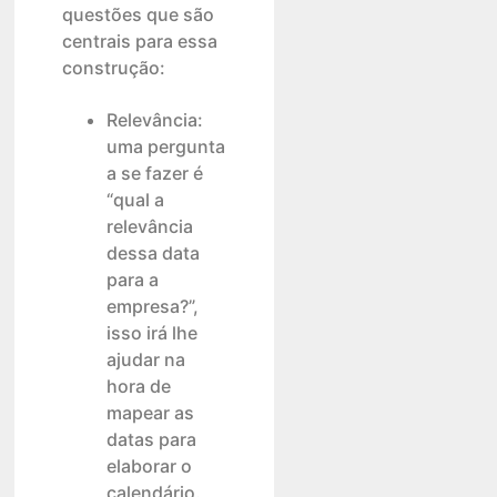
questões que são
centrais para essa
construção:
Relevância:
uma pergunta
a se fazer é
“qual a
relevância
dessa data
para a
empresa?”,
isso irá lhe
ajudar na
hora de
mapear as
datas para
elaborar o
calendário.