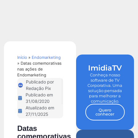
Calculadora
de ROI
Início
»
Endomarketing
»
Datas comemorativas
ImidiaTV
nas ações de
Endomarketing
Conheça nosso
software de TV
Publicado por
Corporativa. Uma
Redação Pix
solução pensada
Publicado em
para melhorar a
comunicação.
31/08/2020
Atualizado em
Quero
conhecer
27/11/2025
Datas
comemorativas