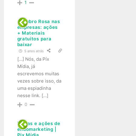
1
Outubro Rosa nas
empresas: ações
+ Materiais
gratuitos para
baixar
5 anos atrás
[…] Nós, da Píx
Mídia, já
escrevemos muitas
vezes sobre isso, da
uma espiadinha
nesse link. […]
0
Temas e ações de
endomarketing |
Pix Mídia