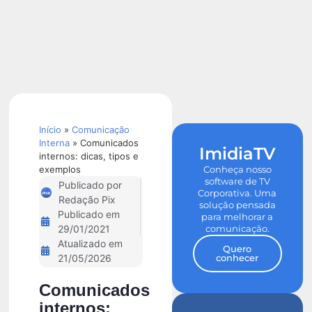
Calculadora
de ROI
Início
»
Comunicação
Interna
»
Comunicados
ImidiaTV
internos: dicas, tipos e
exemplos
Conheça nosso
software de TV
Publicado por
Corporativa. Uma
Redação Pix
solução pensada
Publicado em
para melhorar a
comunicação.
29/01/2021
Atualizado em
Quero
conhecer
21/05/2026
Comunicados
internos: