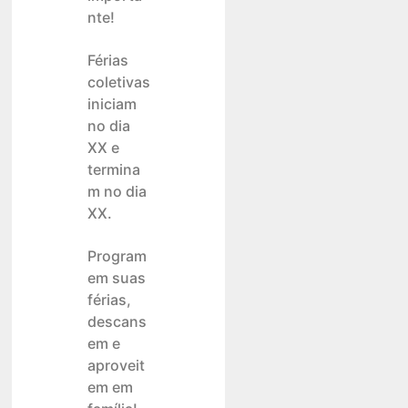
nte!
Férias
coletivas
iniciam
no dia
XX e
termina
m no dia
XX.
Program
em suas
férias,
descans
em e
aproveit
em em