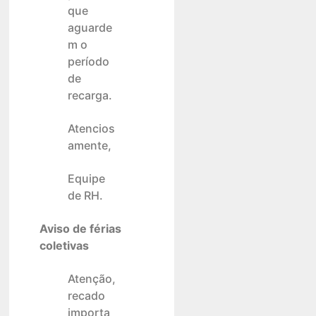
que
aguarde
m o
período
de
recarga.
Atencios
amente,
Equipe
de RH.
Aviso de férias
coletivas
Atenção,
recado
importa