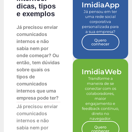
ImidiaApp
dicas, tipos
Já pensou em ter
e exemplos
uma rede social
corporativa
personalizada para
Já precisou enviar
a sua empresa?
comunicados
Quero
internos e não
conhecer
sabia nem por
onde começar? Ou
então, tem dúvidas
sobre quais os
ImidiaWeb
tipos de
Transforme a
comunicados
maneira de se
conectar com os
internos que uma
colaboradores,
empresa pode ter?
maior
engajamento e
Já precisou enviar
feedback contínuo,
comunicados
direto no
navegador.
internos e não
Quero
sabia nem por
conhecer