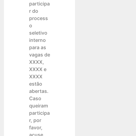
participa
r do
process
o
seletivo
interno
para as
vagas de
XXXX,
XXXX e
XXXX
estão
abertas.
Caso
queiram
participa
r, por
favor,
acuse