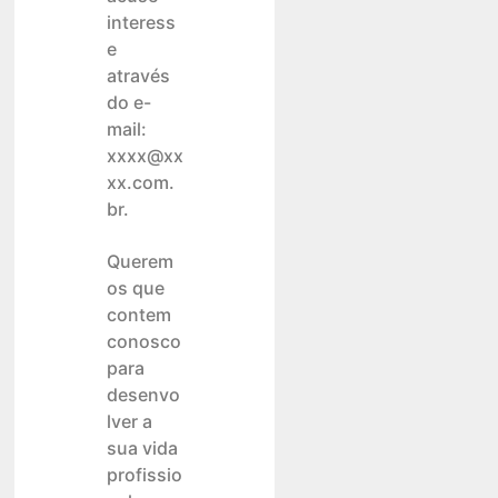
interess
e
através
do e-
mail:
xxxx@xx
xx.com.
br.
Querem
os que
contem
conosco
para
desenvo
lver a
sua vida
profissio