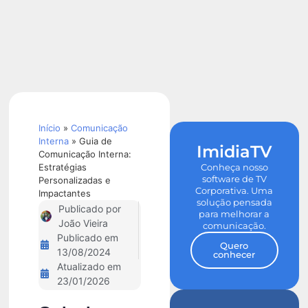
Calculadora
de ROI
Início
»
Comunicação
Interna
»
Guia de
ImidiaTV
Comunicação Interna:
Estratégias
Conheça nosso
software de TV
Personalizadas e
Corporativa. Uma
Impactantes
solução pensada
Publicado por
para melhorar a
João Vieira
comunicação.
Publicado em
Quero
13/08/2024
conhecer
Atualizado em
23/01/2026