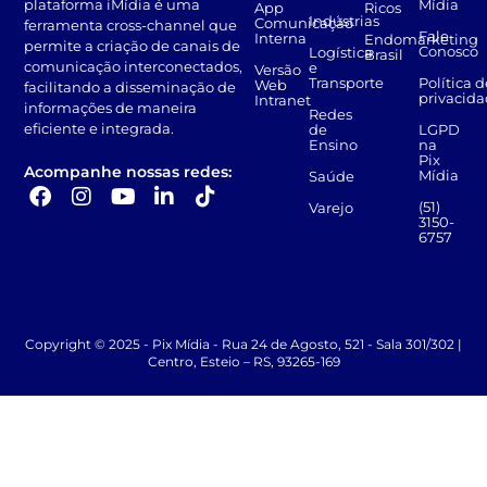
Mídia
plataforma iMídia é uma
App
Ricos
Indústrias
Comunicação
ferramenta cross-channel que
Fale
Interna
Endomarketing
permite a criação de canais de
Conosco
Logística
Brasil
comunicação interconectados,
e
Versão
Transporte
Política d
Web
facilitando a disseminação de
privacid
Intranet
informações de maneira
Redes
eficiente e integrada.
de
LGPD
Ensino
na
Pix
Acompanhe nossas redes:
Mídia
Saúde
(51)
Varejo
3150-
6757
Copyright © 2025 - Pix Mídia - Rua 24 de Agosto, 521 - Sala 301/302 |
Centro, Esteio – RS, 93265-169