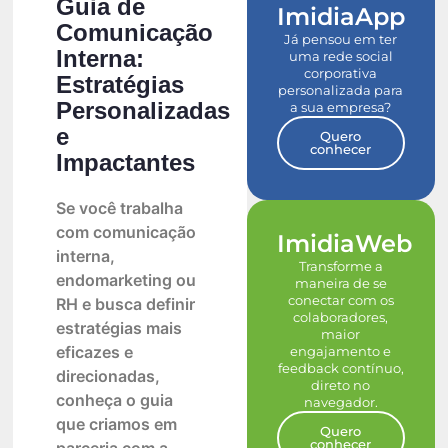
Guia de
ImidiaApp
Comunicação
Já pensou em ter
Interna:
uma rede social
corporativa
Estratégias
personalizada para
Personalizadas
a sua empresa?
e
Quero
conhecer
Impactantes
Se você trabalha
com comunicação
ImidiaWeb
interna,
Transforme a
endomarketing ou
maneira de se
conectar com os
RH e busca definir
colaboradores,
estratégias mais
maior
eficazes e
engajamento e
feedback contínuo,
direcionadas,
direto no
conheça o guia
navegador.
que criamos em
Quero
conhecer