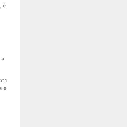
, é
 a
nte
s e