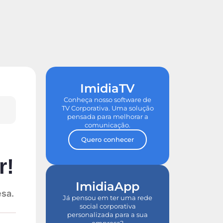
de ROI
Tour nas Plataformas
ImidiaTV
Conheça nosso software de
TV Corporativa. Uma solução
pensada para melhorar a
comunicação.
Quero conhecer
r!
ImidiaApp
esa.
Já pensou em ter uma rede
social corporativa
personalizada para a sua