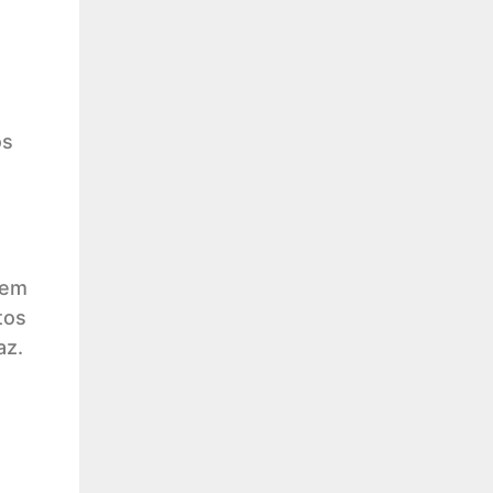
os
 em
tos
az.