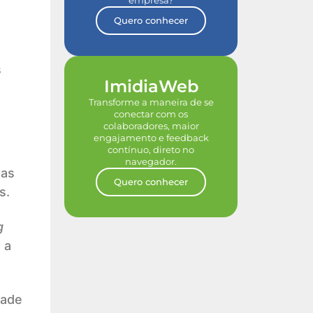
empresa?
Quero conhecer
s
ImidiaWeb
a
Transforme a maneira de se
conectar com os
colaboradores, maior
engajamento e feedback
contínuo, direto no
navegador.
das
Quero conhecer
s.
g
 a
dade