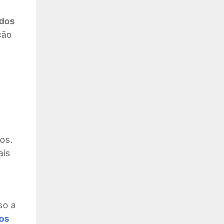
 dos
ção
os.
ais
so a
os