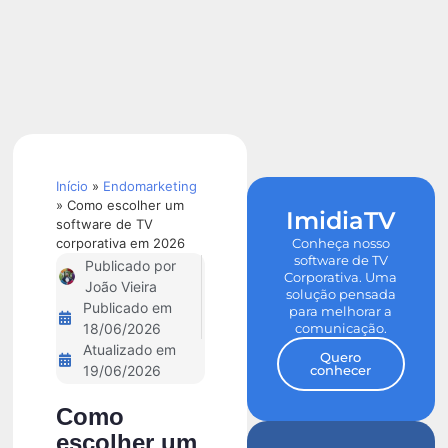
Calculadora
de ROI
Início
»
Endomarketing
»
Como escolher um
ImidiaTV
software de TV
corporativa em 2026
Conheça nosso
software de TV
Publicado por
Corporativa. Uma
João Vieira
solução pensada
Publicado em
para melhorar a
comunicação.
18/06/2026
Atualizado em
Quero
conhecer
19/06/2026
Como
escolher um