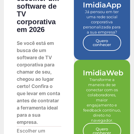
ImidiaApp
software de
Já pensou em ter
TV
uma rede social
corporativa
corporativa
personalizada para
em 2026
a sua empresa?
Quero
Se você está em
conhecer
busca de um
software de TV
corporativa para
ImidiaWeb
chamar de seu,
chegou ao lugar
Transforme a
maneira de se
certo! Confira o
conectar com os
que levar em conta
colaboradores,
maior
antes de contratar
engajamento e
a ferramenta ideal
feedback contínuo,
para a sua
direto no
navegador.
empresa.
Quero
Escolher um
conhecer