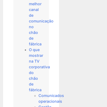
melhor
canal
de
comunicação
no
chão
de
fábrica
O que
mostrar
na TV
corporativa
do
chão
de
fábrica
Comunicados
operacionais