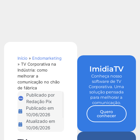
Calculadora
de ROI
Início
»
Endomarketing
»
TV Corporativa na
ImidiaTV
Indústria: como
melhorar a
Conheça nosso
software de TV
comunicação no chão
Corporativa. Uma
de fábrica
solução pensada
Publicado por
para melhorar a
Redação Pix
comunicação.
Publicado em
Quero
10/06/2026
conhecer
Atualizado em
10/06/2026