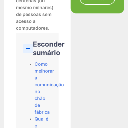
centenas (ou
mesmo milhares)
de pessoas sem
acesso a
computadores.
Esconder
sumário
Como
melhorar
a
comunicação
no
chão
de
fábrica
Qual é
o