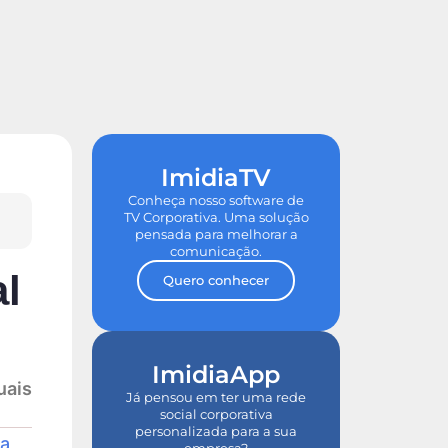
de ROI
Tour nas Plataformas
ImidiaTV
Conheça nosso software de
TV Corporativa. Uma solução
pensada para melhorar a
comunicação.
al
Quero conhecer
ImidiaApp
uais
Já pensou em ter uma rede
social corporativa
personalizada para a sua
 a