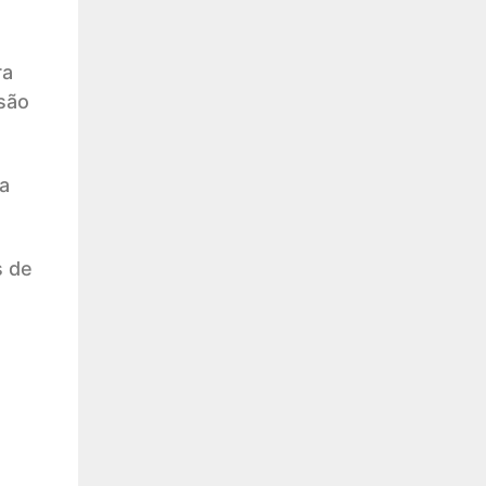
ra
são
a
s de