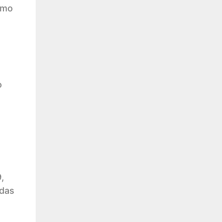
smo
o
a
,
idas