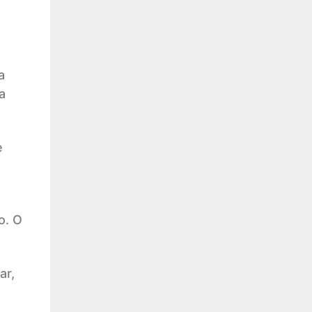
a
a
e
o. O
ar,