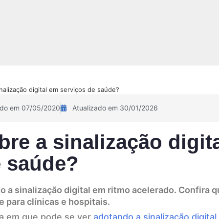
NOVIDADE!
Sobre
Pix Academy
Contato
Calculadora 
nalização digital em serviços de saúde?
ado em 07/05/2020
Atualizado em 30/01/2026
re a sinalização digit
e saúde?
a sinalização digital em ritmo acelerado. Confira q
 para clínicas e hospitais.
ea em que pode se ver
adotando a sinalização digital