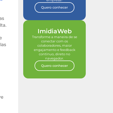
empresa?
Quero conhecer
as
ta.
ImidiaWeb
Transforme a maneira de se
e
conectar com os
las
colaboradores, maior
engajamento e feedback
contínuo, direto no
navegador.
Quero conhecer
ve