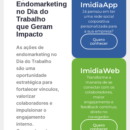
Endomarketing
ImidiaApp
no Dia do
Já pensou em ter
uma rede social
Trabalho
corporativa
que Geram
personalizada para
a sua empresa?
Impacto
Quero
conhecer
As ações de
endomarketing no
Dia do Trabalho
são uma
ImidiaWeb
oportunidade
Transforme a
estratégica para
maneira de se
conectar com os
fortalecer vínculos,
colaboradores,
valorizar
maior
engajamento e
colaboradores e
feedback contínuo,
impulsionar o
direto no
engajamento
navegador.
interno.
Quero
conhecer