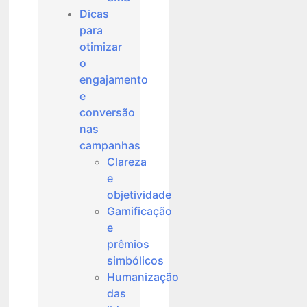
Dicas
para
otimizar
o
engajamento
e
conversão
nas
campanhas
Clareza
e
objetividade
Gamificação
e
prêmios
simbólicos
Humanização
das