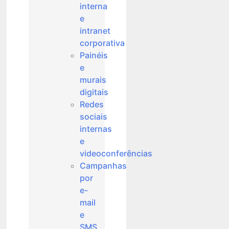
interna
e
intranet
corporativa
Painéis
e
murais
digitais
Redes
sociais
internas
e
videoconferências
Campanhas
por
e-
mail
e
SMS