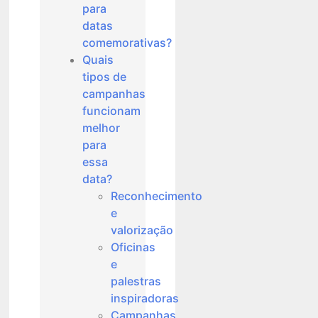
para
datas
comemorativas?
Quais
tipos de
campanhas
funcionam
melhor
para
essa
data?
Reconhecimento
e
valorização
Oficinas
e
palestras
inspiradoras
Campanhas