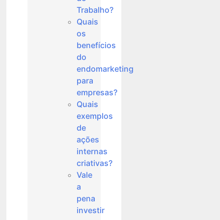
Trabalho?
Quais
os
benefícios
do
endomarketing
para
empresas?
Quais
exemplos
de
ações
internas
criativas?
Vale
a
pena
investir