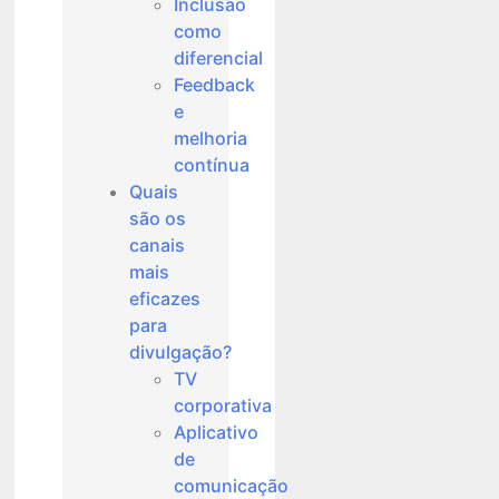
Inclusão
como
diferencial
Feedback
e
melhoria
contínua
Quais
são os
canais
mais
eficazes
para
divulgação?
TV
corporativa
Aplicativo
de
comunicação