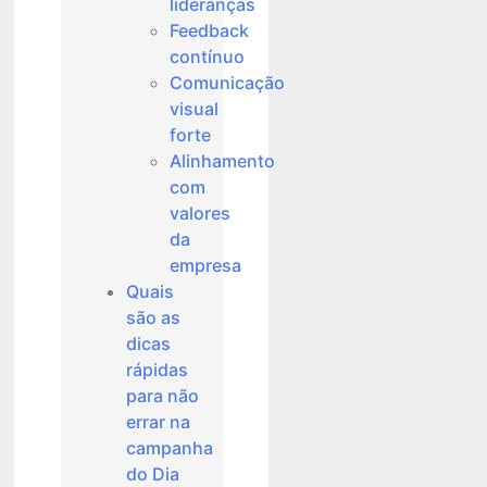
lideranças
Feedback
contínuo
Comunicação
visual
forte
Alinhamento
com
valores
da
empresa
Quais
são as
dicas
rápidas
para não
errar na
campanha
do Dia