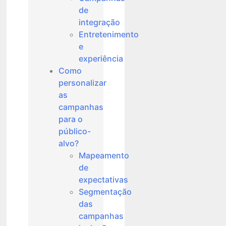
de
integração
Entretenimento
e
experiência
Como
personalizar
as
campanhas
para o
público-
alvo?
Mapeamento
de
expectativas
Segmentação
das
campanhas