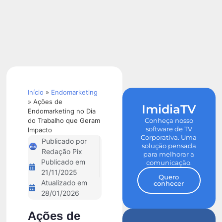
Calculadora
de ROI
Início
»
Endomarketing
»
Ações de
ImidiaTV
Endomarketing no Dia
do Trabalho que Geram
Conheça nosso
software de TV
Impacto
Corporativa. Uma
Publicado por
solução pensada
Redação Pix
para melhorar a
Publicado em
comunicação.
21/11/2025
Quero
Atualizado em
conhecer
28/01/2026
Ações de