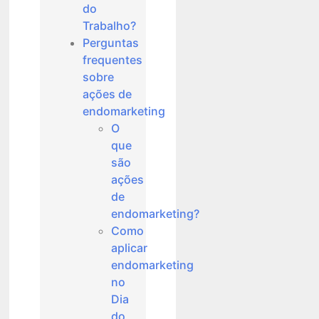
do
Trabalho?
Perguntas
frequentes
sobre
ações de
endomarketing
O
que
são
ações
de
endomarketing?
Como
aplicar
endomarketing
no
Dia
do