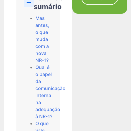
sumário
Mas
antes,
o que
muda
com a
nova
NR-1?
Qual é
o papel
da
comunicação
interna
na
adequação
à NR-1?
O que
vale