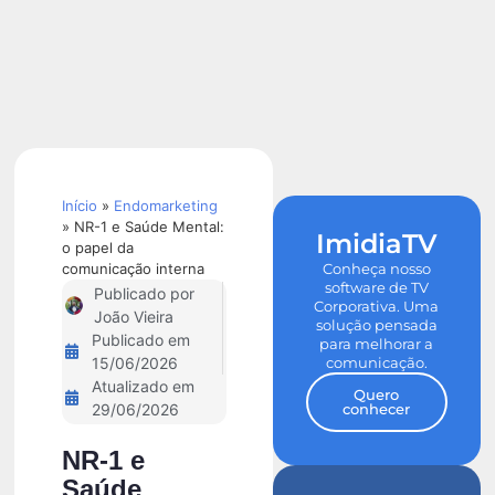
Calculadora
de ROI
Início
»
Endomarketing
»
NR-1 e Saúde Mental:
ImidiaTV
o papel da
comunicação interna
Conheça nosso
software de TV
Publicado por
Corporativa. Uma
João Vieira
solução pensada
Publicado em
para melhorar a
comunicação.
15/06/2026
Atualizado em
Quero
conhecer
29/06/2026
NR-1 e
Saúde