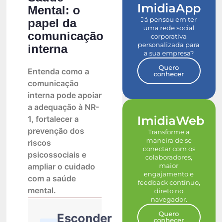
ImidiaApp
Mental: o
Já pensou em ter
papel da
uma rede social
comunicação
corporativa
personalizada para
interna
a sua empresa?
Quero
Entenda como a
conhecer
comunicação
interna pode apoiar
a adequação à NR-
ImidiaWeb
1, fortalecer a
prevenção dos
Transforme a
maneira de se
riscos
conectar com os
psicossociais e
colaboradores,
maior
ampliar o cuidado
engajamento e
com a saúde
feedback contínuo,
mental.
direto no
navegador.
Quero
Esconder
conhecer