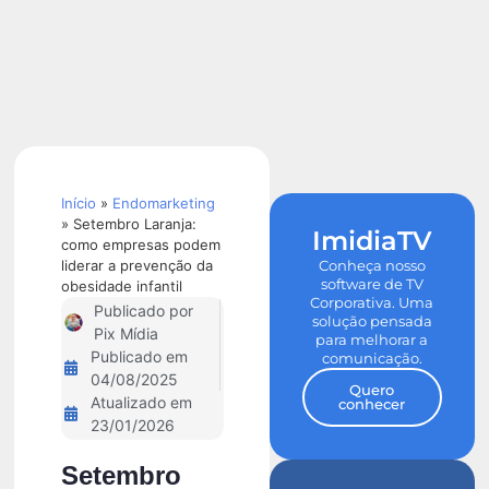
Calculadora
de ROI
Início
»
Endomarketing
»
Setembro Laranja:
ImidiaTV
como empresas podem
liderar a prevenção da
Conheça nosso
software de TV
obesidade infantil
Corporativa. Uma
Publicado por
solução pensada
Pix Mídia
para melhorar a
Publicado em
comunicação.
04/08/2025
Quero
Atualizado em
conhecer
23/01/2026
Setembro