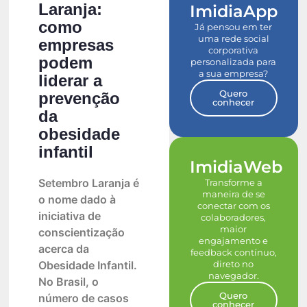
Laranja:
ImidiaApp
como
Já pensou em ter
uma rede social
empresas
corporativa
podem
personalizada para
a sua empresa?
liderar a
Quero
prevenção
conhecer
da
obesidade
infantil
ImidiaWeb
Setembro Laranja é
Transforme a
maneira de se
o nome dado à
conectar com os
iniciativa de
colaboradores,
maior
conscientização
engajamento e
acerca da
feedback contínuo,
direto no
Obesidade Infantil.
navegador.
No Brasil, o
Quero
número de casos
conhecer